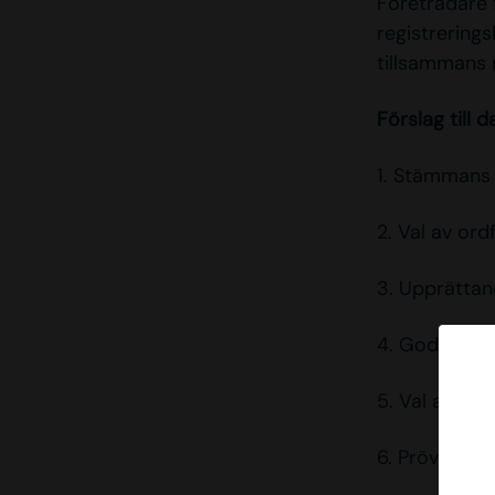
Företrädare 
registrerings
tillsammans 
Förslag till 
1. Stämmans
2. Val av or
3. Upprätta
4. Godkännan
5. Val av jus
6. Prövning 