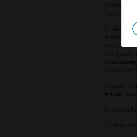
7. Framlägga
revisionsberä
8. Beslut om
a) fastställ
koncernresul
b) dispositio
balansräknin
c) ansvarsfr
9. Bestämman
antalet revi
10. Fastställ
11. Val av s