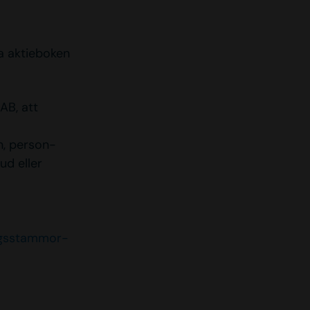
a aktieboken
AB, att
n, person-
ud eller
agsstammor-