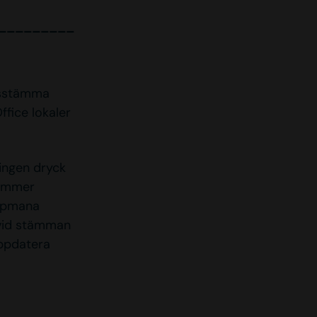
_________
årsstämma
fice lokaler
 ingen dryck
kommer
uppmana
 vid stämman
uppdatera