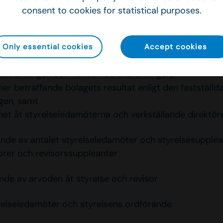
nde av årsredovisning och koncernredovisning med
consent to cookies for statistical purposes.
ttelser.
Only essential cookies
Accept cookies
ande av resultaträkningen och balansräkningen samt
taträkningen och koncernbalansräkningen,
ner beträffande bolagets resultat enligt den fastställd
gen, samt
ihet åt styrelseledamöterna och verkställande direktör
de av antalet styrelseledamöter och styrelsesupple
sorer och revisorssuppleanter
ande av arvoden åt styrelse och revisor
tyrelseledamöter och styrelsens ordförande