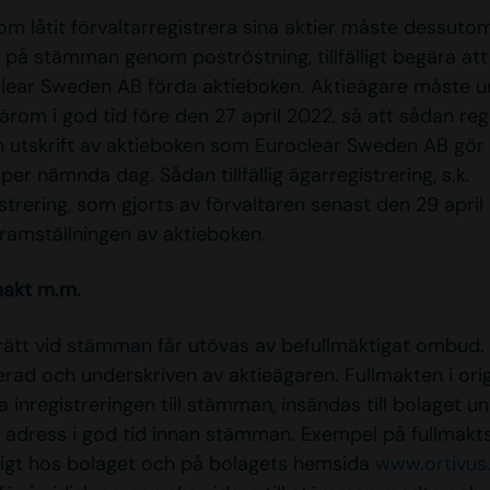
m låtit förvaltarregistrera sina aktier måste dessutom
a på stämman genom poströstning, tillfälligt begära att b
lear Sweden AB förda aktieboken. Aktieägare måste u
ärom i god tid före den 27 april 2022, så att sådan reg
n utskrift av aktieboken som Euroclear Sweden AB gö
per nämnda dag. Sådan tillfällig ägarregistrering, s.k.
strering, som gjorts av förvaltaren senast den 29 april
framställningen av aktieboken.
makt m.m.
rätt vid stämman får utövas av befullmäktigat ombud.
rad och underskriven av aktieägaren. Fullmakten i origi
a inregistreringen till stämman, insändas till bolaget u
adress i god tid innan stämman. Exempel på fullmakt
ngligt hos bolaget och på bolagets hemsida
www.ortivus