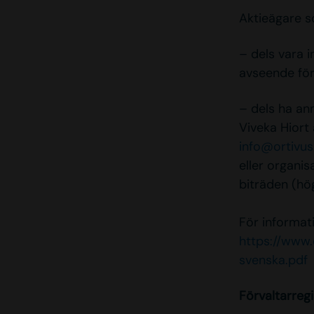
Aktieägare s
– dels vara 
avseende för
– dels ha an
Viveka Hiort 
info@ortivu
eller organis
biträden (hö
För informat
https://www
svenska.pdf
Förvaltarregi