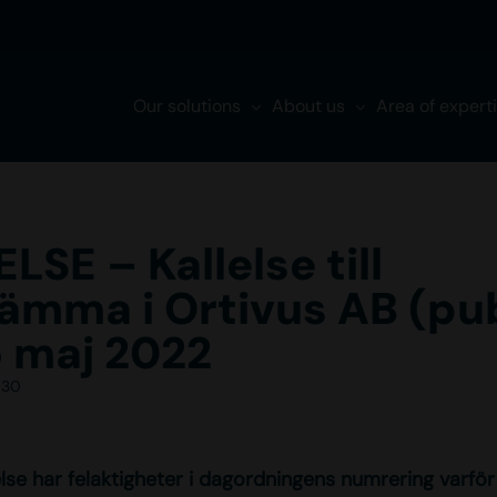
Our solutions
About us
Area of expert
LSE – Kallelse till
ämma i Ortivus AB (pu
 maj 2022
:30
lelse har felaktigheter i dagordningens numrering varf