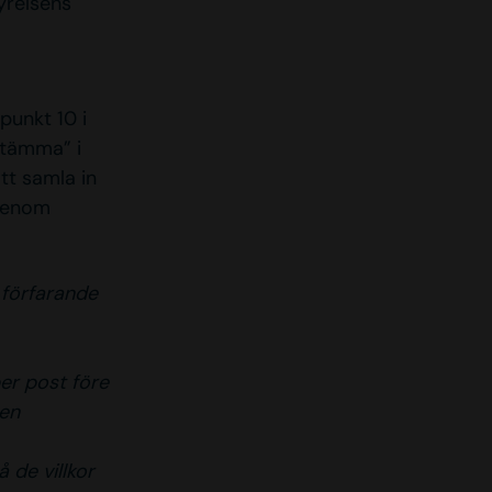
yrelsens
punkt 10 i
stämma” i
tt samla in
 genom
 förfarande
per post före
gen
 de villkor