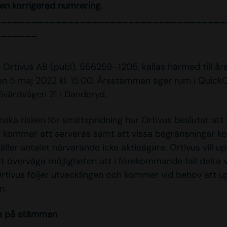
en korrigerad numrering.
______________________________________
_______
i Ortivus AB (publ), 556259–1205, kallas härmed till 
n 5 maj 2022 kl. 15.00. Årsstämman äger rum i QuickOf
värdvägen 21 i Danderyd.
inska risken för smittspridning har Ortivus beslutat att
g kommer att serveras samt att vissa begränsningar 
äller antalet närvarande icke aktieägare. Ortivus vill 
tt överväga möjligheten att i förekommande fall delta
rtivus följer utvecklingen och kommer vid behov att 
n.
ta på stämman