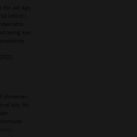
, för att äga
li införd i
nderrätta
istrering kan
r avseende
 2022
 Fullmakten
nal bör, för
nder
sformulär
.com
.