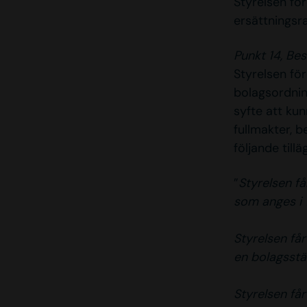
Styrelsen fö
ersättningsr
Punkt 14, Be
Styrelsen fö
bolagsordni
syfte att kun
fullmakter, 
följande till
”
Styrelsen få
som anges i 
Styrelsen får
en bolagsstä
Styrelsen får