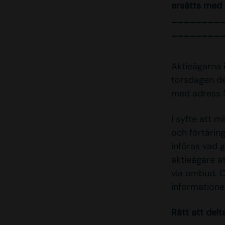
ersätts med 
________
________
Aktieägarna 
torsdagen de
med adress S
I syfte att m
och förtärin
införas vad g
aktieägare a
via ombud. O
informatione
Rätt att del