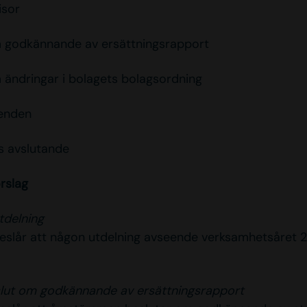
isor
m godkännande av ersättningsrapport
m ändringar i bolagets bolagsordning
renden
s avslutande
rslag
tdelning
reslår att någon utdelning avseende verksamhetsåret 2
slut om godkännande av ersättningsrapport