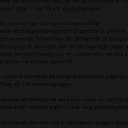
reslår att årsstämman beslutar om godkännande av st
apport enligt 8 kap 53 a § aktiebolagslagen.
slut om ändringar i bolagets bolagsordning
reslår att bolagets bolagsordning uppdateras gällande 
ngen avseende ”Föranmälan för deltagande på bolags
na utnyttja de alternativ som aktiebolagslagen anger a
besluta om poströstning och om uteståendes närvaro
ägg av tre nya stycken i punkt 10 :
r samla in fullmakter på bolagets bekostnad enligt det
7 kap 4§ 2 st aktiebolagslagen.
 besluta att aktieägarna ska kunna utöva sin rösträtt 
mma enligt vad som anges i 7 kap 4a § aktiebolagsla
 besluta att den som inte är aktieägare i bolaget ska på