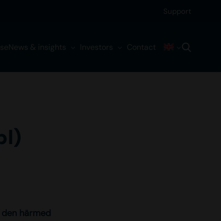
Support
ise
News & insights
Investors
Contact
bl)
ör den härmed