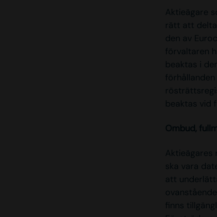
Aktieägare so
rätt att delt
den av Euroc
förvaltaren h
beaktas i de
förhållanden 
rösträttsregi
beaktas vid 
Ombud, full
Aktieägares 
ska vara date
att underlätt
ovanstående 
finns tillgä