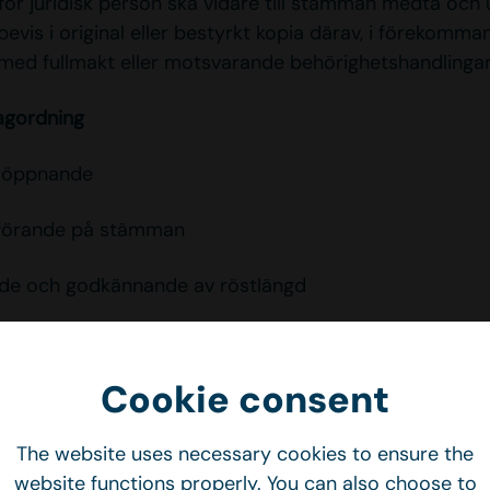
för juridisk person ska vidare till stämman medta och
bevis i original eller bestyrkt kopia därav, i förekomman
med fullmakt eller motsvarande behörighetshandlingar
dagordning
 öppnande
dförande på stämman
nde och godkännande av röstlängd
de av styrelsens förslag till dagordning
Cookie consent
terare
om stämman har blivit behörigen sammankallad
The website uses necessary cookies to ensure the
website functions properly. You can also choose to