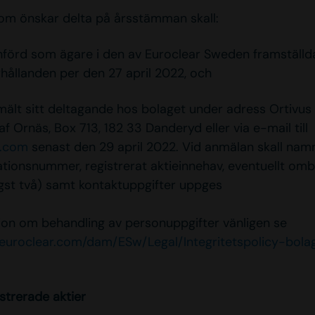
om önskar delta på årsstämman skall:
införd som ägare i den av Euroclear Sweden framställd
hållanden per den 27 april 2022, och
mält sitt deltagande hos bolaget under adress Ortivus 
af Ornäs, Box 713, 182 33 Danderyd eller via e-mail till
s.com
senast den 29 april 2022. Vid anmälan skall nam
ationsnummer, registrerat aktieinnehav, eventuellt omb
gst två) samt kontaktuppgifter uppges
ion om behandling av personuppgifter vänligen se
.euroclear.com/dam/ESw/Legal/Integritetspolicy-bol
strerade aktier