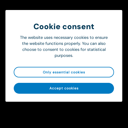
De som vill lämna förslag eller synpunkter till
valberedningen kan göra detta skriftligen genom brev till:
Ortivus AB (publ)
Valberedningen
Cookie consent
Box 713
182 17 Danderyd
The website uses necessary cookies to ensure
eller via e-post till peter.edwall@ponderus.se.
the website functions properly. You can also
choose to consent to cookies for statistical
purposes.
PDF
Only essential cookies
Accept cookies
Get in touch
To ensure a smooth and efficient
healthcare chain
Create better operational conditions through smarter