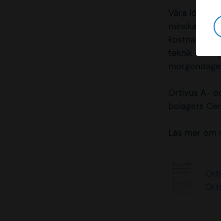
Våra lösning
minskar behov
kostnadseffe
teknik och d
morgondagen
Ortivus A- o
bolagets Cer
Läs mer om v
Ort
Ort