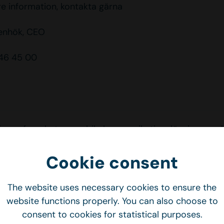
re information, kontakta gärna
enhök, CEO
446 45 00
lång erfarenhet av mobila kommunikationslösningar och
r den kliniska sjukvården. Vi utvecklar interaktiva och
ga lösningar som underlättar diagnostisering, ökar eff
Cookie consent
ångsiktiga besparingar för vården. Genom att integrer
d journalsystem, utryckningssystem och nationella reg
The website uses necessary cookies to ensure the
 vi snabb och säker informationshantering, en avgörand
website functions properly. You can also choose to
anhållen vårdprocess.
consent to cookies for statistical purposes.