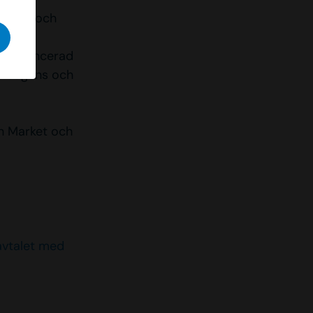
ningen och
 av avancerad
de dagens och
h Market och
avtalet med