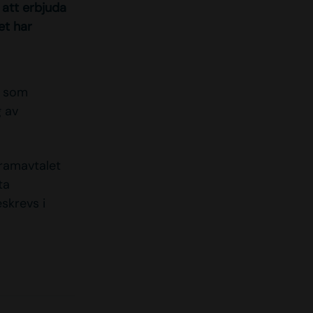
 att erbjuda
et har
a som
g av
tramavtalet
ta
skrevs i