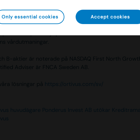
ar frigör tid för vårdpersonal, optimerar resursanvänd
et av onödiga transporter, vilket resulterar i en mer
Only essential cookies
Accept cookies
ktiv och patientfokuserad vård. Med vår kombination
jup klinisk expertis hjälper vi våra kunder att möta bå
s vårdutmaningar.
ch B-aktier är noterade på NASDAQ First North Growt
tified Adviser är FNCA Sweden AB.
åra lösningar på
https://ortivus.com/sv/
ivus huvudägare Ponderus Invest AB utökar Kreditram
ivus