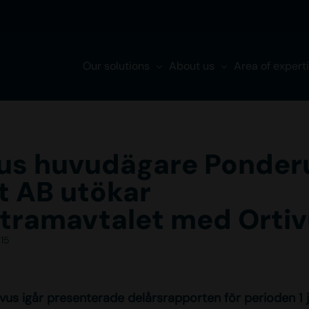
Our solutions
About us
Area of expert
vus huvudägare Ponder
t AB utökar
tramavtalet med Orti
15
ivus igår presenterade delårsrapporten för perioden 1 