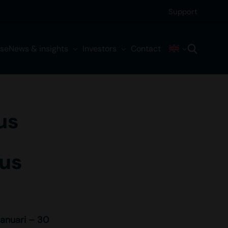
Support
ise
News & insights
Investors
Contact
us
vus
januari – 30