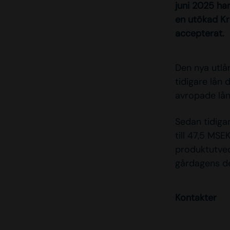
juni 2025 ha
en utökad Kr
accepterat.
Den nya utl
tidigare lån 
avropade lån
Sedan tidiga
till 47,5 MSE
produktutvec
gårdagens de
Kontakter