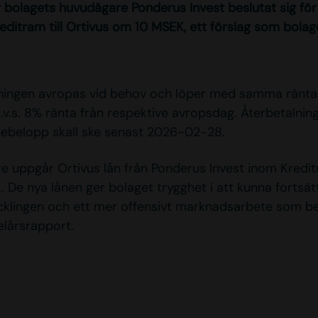
r bolagets huvudägare Ponderus Invest beslutat sig för
editram till Ortivus om 10 MSEK, ett förslag som bolag
åningen avropas vid behov och löper med samma ränt
d.v.s. 8% ränta från respektive avropsdag. Återbetalnin
ebelopp skall ske senast 2026-02-28.
re uppgår Ortivus lån från Ponderus Invest inom Kredi
K. De nya lånen ger bolaget trygghet i att kunna fortsät
klingen och ett mer offensivt marknadsarbete som be
lårsrapport.