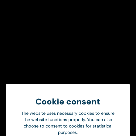
Reidar Gårdebäck, CEO
Telefon 08 446 45 00
Denna information är sådan information som Ortivus är
skyldigt att offentliggöra enligt lagen om
värdepappersmarknaden. Informationen lämnades, genom
ovanstående kontaktpersons försorg, för offentliggörande
den 2020-03-13 08:45 CET.
Ortivus Arsredovisning 2019
Cookie consent
The website uses necessary cookies to ensure
Get in touch
the website functions properly. You can also
To ensure a smooth and efficient
choose to consent to cookies for statistical
purposes.
healthcare chain