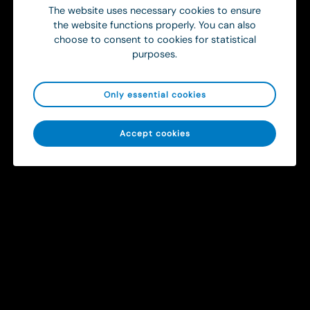
The website uses necessary cookies to ensure
the website functions properly. You can also
choose to consent to cookies for statistical
purposes.
Get in touch
Only essential cookies
To ensure a smooth and efficient
healthcare chain
Accept cookies
Create better operational conditions through smarter
information sharing between ambulance services and
hospitals.
Get in touch