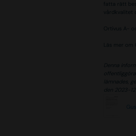
fatta rätt be
vårdkvalitet
Ortivus A- o
Läs mer om 
Denna inform
offentliggör
lämnades, ge
den 2023-12-
Gus