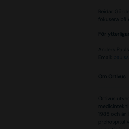
Reidar Gårde
fokusera på 
För ytterliga
Anders Pauls
Email:
pauls
Om Ortivus
Ortivus utve
medicintekni
1985 och är i
prehospital 