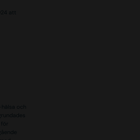
24 att
-hälsa och
 grundades
 för
pgående