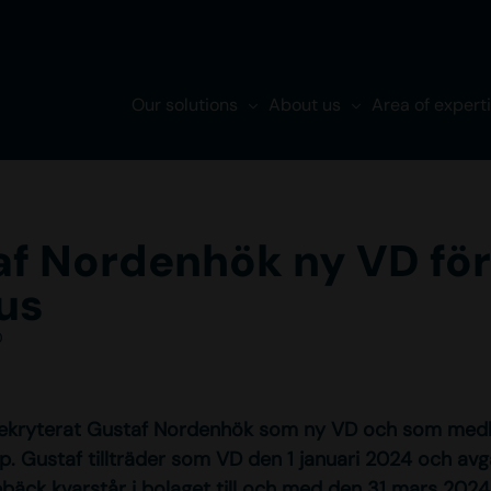
Our solutions
About us
Area of expert
f Nordenhök ny VD för
us
0
rekryterat Gustaf Nordenhök som ny VD och som medl
p. Gustaf tillträder som VD den 1 januari 2024 och a
bäck kvarstår i bolaget till och med den 31 mars 2024