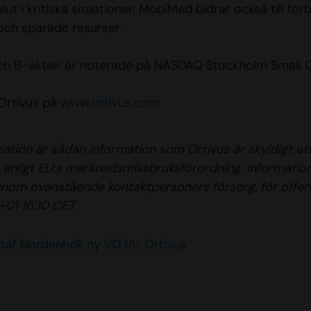
slut i kritiska situationer. MobiMed bidrar också till för
 och sparade resurser.
ch B-aktier är noterade på NASDAQ Stockholm Small C
Ortivus på
www.ortivus.com
ation är sådan information som Ortivus är skyldigt at
a enligt EU:s marknadsmissbruksförordning. Informatio
nom ovanstående kontaktpersoners försorg, för offen
01 16:10 CET.
taf Nordenhök ny VD för Ortivus