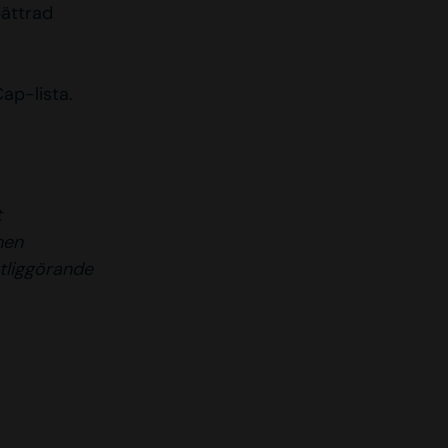
bättrad
ap-lista.
t
nen
tliggörande