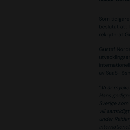
Som tidigare
beslutat att 
rekryterat G
Gustaf Norde
utvecklingsa
internationel
av SaaS-lösn
”
Vi är mycke
Hans gedigna
Sverige som i
vill samtidig
under Reidar
internationel