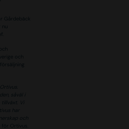
ar Gårdebäck
r nu
f.
 och
verige och
försäljning
Ortivus.
en, såväl i
illväxt. Vi
tivus har
tnerskap och
för Ortivus.