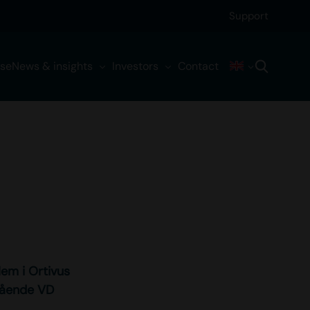
Support
ise
News & insights
Investors
Contact
em i Ortivus
vgående VD
.