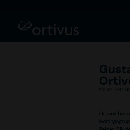
Gusta
Ortiv
2023-12-01 16:1
Ortivus har 
ledningsgrup
Reidar Gårde