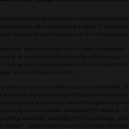
 kommunicerats har Ortivus VD och koncernchef Reid
lämna bolaget efter närmare 5 års tjänst. Styrelsen ha
ustaf Nordenhök som bolagets nya VD och koncernche
nhök har bred erfarenhet som VD samt försäljnings-
nsvarig av medicintekniska produkter och lösningar i S
lt. Han har bland annat närmare 10 års erfarenhet från 
ingar inom larmtjänstområdet.
t glada över att kunna välkomna Gustaf Nordenhök till 
 erfarenhet inom försäljning av IT-system mot sjukvård
nternationellt, kommer att bidra till bolagets fortsatta t
t passa på att tacka Reidar Gårdebäck för dessa år. Or
s ledning utvecklats väsentligt med nya lösningar, par
la affärer.”
säger Anders Paulsson, Styrelseordförande 