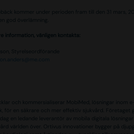
bäck kommer under perioden fram till den 31 mars, 20
en god överlämning.
re information, vänligen kontakta:
son, Styrelseordförande
son.anders@me.com
cklar och kommersialiserar MobiMed, lösningar inom e
k, för en säkrare och mer effektiv sjukvård. Företaget
dag en ledande leverantör av mobila digitala lösningar
vård världen över. Ortivus innovationer bygger på dju