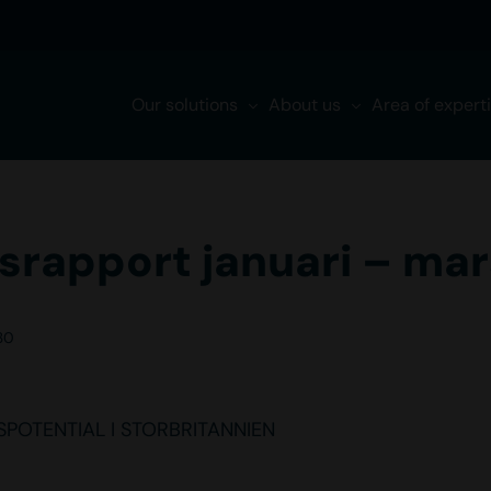
Our solutions
About us
Area of expert
srapport januari – mar
30
POTENTIAL I STORBRITANNIEN