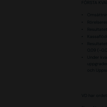
FÖRSTA KVA
Omsättning
Rörelseres
Resultatet
Kassaflöd
Resultatet
0,09 (-0,
Under kvar
uppgrader
och Upps
VD har ordet