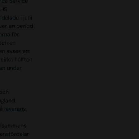
nce Service
NHS
delade i juni
ver en period
erna för
och en
en avses att
cirka hälften
dan under
 och
ngland.
 leverans,
illsammans
ensfördelar