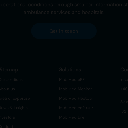
operational conditions through smarter information 
ambulance services and hospitals.
Get in touch
Sitemap
Solutions
Co
Our solutions
MobiMed ePR
inf
About us
MobiMed Monitor
+46
Area of expertise
MobiMed FleetCtrl
Svä
News & Insights
MobiMed enRoute
182
Investors
MobiMed Life
Contact