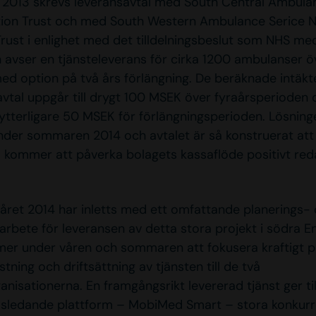
ul 2013 skrevs leveransavtal med South Central Ambula
ion Trust och med South Western Ambulance Serice 
rust i enlighet med det tilldelningsbeslut som NHS med
n avser en tjänsteleverans för cirka 1200 ambulanser ö
med option på två års förlängning. De beräknade intäkt
vtal uppgår till drygt 100 MSEK över fyraårsperioden 
l ytterligare 50 MSEK för förlängningsperioden. Lösning
under sommaren 2014 och avtalet är så konstruerat att 
a kommer att påverka bolagets kassaflöde positivt re
ret 2014 har inletts med ett omfattande planerings-
arbete för leveransen av detta stora projekt i södra E
er under våren och sommaren att fokusera kraftigt på
estning och driftsättning av tjänsten till de två
nisationerna. En framgångsrikt levererad tjänst ger t
sledande plattform – MobiMed Smart – stora konkurr