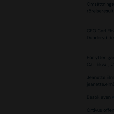
Omsättningen
rörelseresult
CEO Carl E
Danderyd den
För ytterliga
Carl Ekvall, 
Jeanette Elm
jeanette.elm
Besök även
Ortivus offe