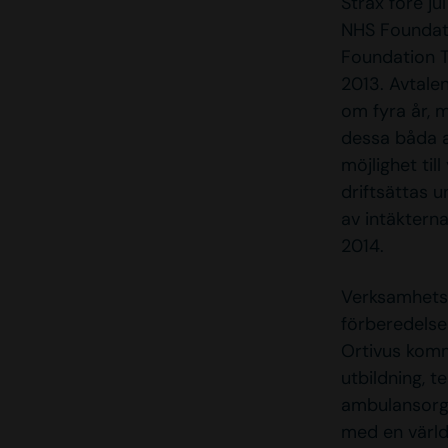
Strax före j
NHS Foundat
Foundation T
2013. Avtale
om fyra år, 
dessa båda a
möjlighet til
driftsättas 
av intäktern
2014.
Verksamhetså
förberedelse
Ortivus komm
utbildning, t
ambulansorga
med en värld