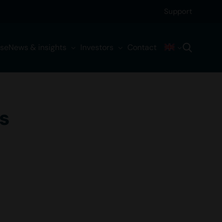
Support
ise
News & insights
Investors
Contact
s