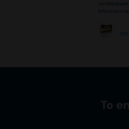
värdepapper
Informationen
PDF
To e