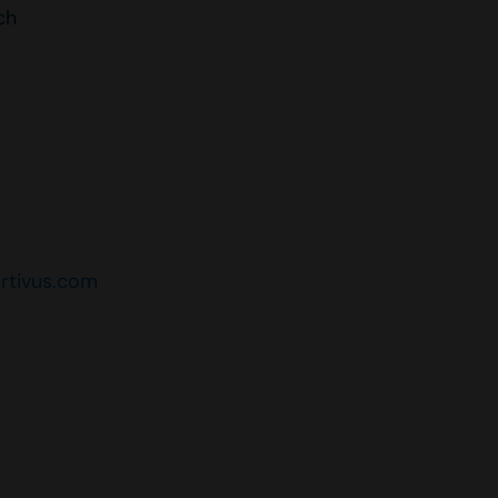
ch
ortivus.com