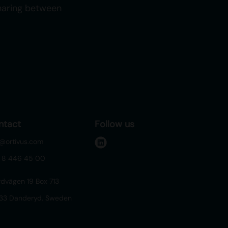
sharing between
ntact
Follow us
o@ortivus.com
l
 8 446 45 00
i
n
rdvägen 19 Box 713
k
 33 Danderyd, Sweden
e
d