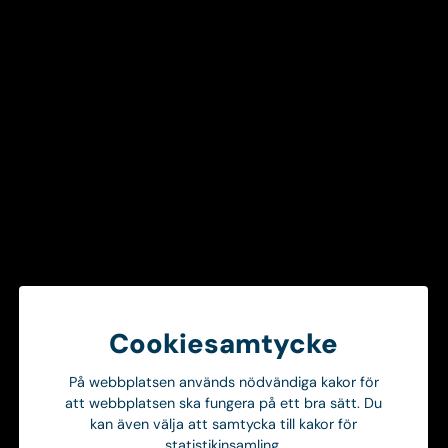
Kajsas unika kompetens och engagemang
kommer utan tvekan att bidra med stort värde
till OTR-teamet. Tillsammans kommer vi att
fortsätta möta våra kunders behov och driva
vidare utveckling av OTR-avdelningen i takt
med att Ortivus växer. – säger Jessica
Nylander, OTR Manager på Ortivus
Fler nyheter
Alla nyheter
Cookiesamtycke
På webbplatsen används nödvändiga kakor för
Onsdag 8 Juli 2026
att webbplatsen ska fungera på ett bra sätt. Du
Ortivus stärker MobiMed med AI-baserad klinisk dokumentation genom partnerskap med TORTUS AI
kan även välja att samtycka till kakor för
News
statistikinsamling.