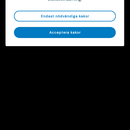
Endast nödvändiga kakor
Onsdag 8 April 2026
MobiMed 5: Femte generationens ambulansjournalsystem och monitoreringslösning
Acceptera kakor
News
Fredag 24 Oktober 2025
Pexip och framtidens säkra videovård
Event
Kom i kontakt
För en effektiv och sammanhållen
vårdkedja