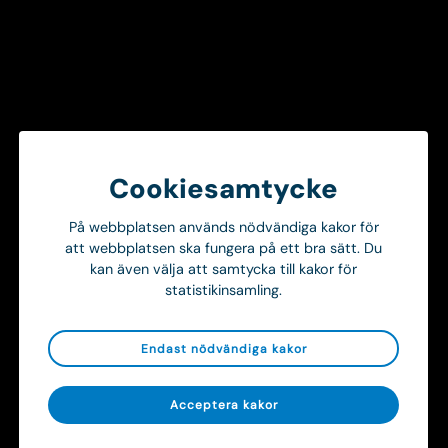
Kom i kontakt
För en effektiv och sammanhållen
vårdkedja
Skapa bättre förutsättningar för er verksamhet genom
smartare informationsdelning mellan ambulans och
Cookiesamtycke
sjukhus.
På webbplatsen används nödvändiga kakor för
Kom i kontakt
att webbplatsen ska fungera på ett bra sätt. Du
kan även välja att samtycka till kakor för
statistikinsamling.
Endast nödvändiga kakor
Acceptera kakor