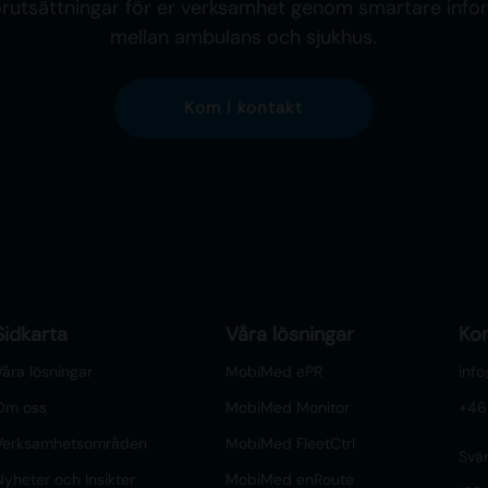
örutsättningar för er verksamhet genom smartare info
mellan ambulans och sjukhus.
Kom i kontakt
Sidkarta
Våra lösningar
Ko
Våra lösningar
MobiMed ePR
inf
Om oss
MobiMed Monitor
+46
Verksamhetsområden
MobiMed FleetCtrl
Svä
Nyheter och Insikter
MobiMed enRoute