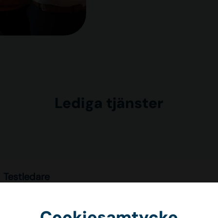
Lediga tjänster
Testledare
Stockholm
Ortivus
Cookiesamtycke