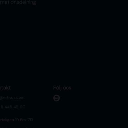
rmationsdelning
ntakt
Följ oss
o@ortivus.com
l
 8 446 45 00
i
n
rdvägen 19 Box 713
k