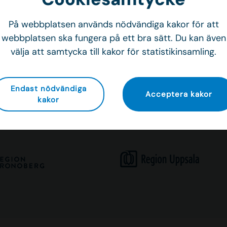
På webbplatsen används nödvändiga kakor för att
webbplatsen ska fungera på ett bra sätt. Du kan även
välja att samtycka till kakor för statistikinsamling.
 förbättrar vi vården tillsam
Endast nödvändiga
Acceptera kakor
kakor