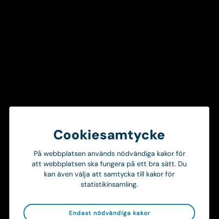
och lyssna, för att utveckla vården är något vi gör
tillsammans.
Fler nyheter
Alla nyheter
Onsdag 8 Juli 2026
Cookiesamtycke
Ortivus stärker MobiMed med AI-baserad klinisk dokumentation genom partnerskap med TORTUS AI
News
På webbplatsen används nödvändiga kakor för
att webbplatsen ska fungera på ett bra sätt. Du
kan även välja att samtycka till kakor för
statistikinsamling.
Onsdag 8 April 2026
MobiMed 5: Femte generationens ambulansjournalsystem och monitoreringslösning
News
Endast nödvändiga kakor